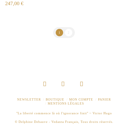
247,00
€
1
2
Facebook
YouTube
Instagram
NEWSLETTER
BOUTIQUE
MON COMPTE
PANIER
MENTIONS LÉGALES
"La liberté commence là où l'ignorance finit" ~ Victor Hugo
© Delphine Debauve - Vedanta Français, Tous droits réservés.