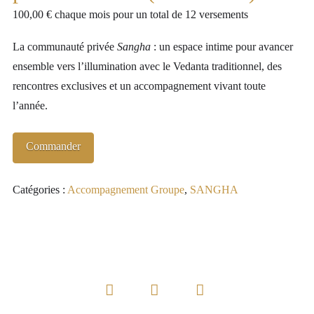
100,00
€
chaque mois pour un total de 12 versements
La communauté privée
Sangha
: un espace intime pour avancer
ensemble vers l’illumination avec le Vedanta traditionnel, des
rencontres exclusives et un accompagnement vivant toute
l’année.
quantité
Commander
de
SANGHA
Catégories :
Accompagnement Groupe
,
SANGHA
-
Communauté
privée
1
an
(mensuel)