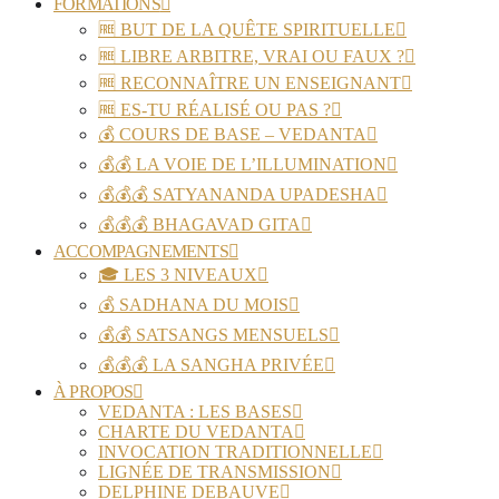
FORMATIONS
🆓 BUT DE LA QUÊTE SPIRITUELLE
🆓 LIBRE ARBITRE, VRAI OU FAUX ?
🆓 RECONNAÎTRE UN ENSEIGNANT
🆓 ES-TU RÉALISÉ OU PAS ?
💰 COURS DE BASE – VEDANTA
💰💰 LA VOIE DE L’ILLUMINATION
💰💰💰 SATYANANDA UPADESHA
💰💰💰 BHAGAVAD GITA
ACCOMPAGNEMENTS
🎓 LES 3 NIVEAUX
💰 SADHANA DU MOIS
💰💰 SATSANGS MENSUELS
💰💰💰 LA SANGHA PRIVÉE
À PROPOS
VEDANTA : LES BASES
CHARTE DU VEDANTA
INVOCATION TRADITIONNELLE
LIGNÉE DE TRANSMISSION
DELPHINE DEBAUVE