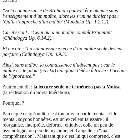
“Si la connaissance de Brahman pouvait être atteinte sans
l’enseignement d’un maître, alors les śruti ne diraient pas :
‘Qu’il s’approche d’un maître’ (Muṇḍaka Up. 1.2.12).
Car il est dit : ‘Celui qui a un maître connaît Brahman’
(Chāndogya Up. 6.14.2).
Et encore : ‘La connaissance reçue d’un maître seule devient
parfaite’ (Chāndogya Up. 4.9.3).
Ainsi, sans maître, la connaissance n’advient pas ; car le
maître est le pilote (nāvika) qui guide l’élève à travers l’océan
de l’ignorance.”
Autrement dit :
la lecture seule ne te mènera pas à Moksa
(la réalisation du Soi/la libération).
Pourquoi ?
Parce que ce qu’on lit, c’est toujours lu par le mental. Et le
mental, soyons honnêtes, est un excellent faussaire : il
réorganise, interprète, déforme, enjolive, colle un peu de
psychologie, un peu de mystique, et il appelle ça “ma
compréhension”. Mais tant que c’est lui qui comprend, c’est