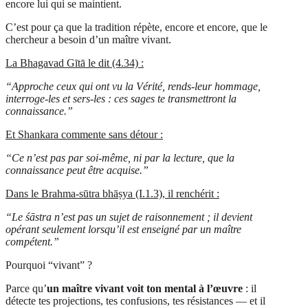
encore lui qui se maintient.
C’est pour ça que la tradition répète, encore et encore, que le
chercheur a besoin d’un maître vivant.
La Bhagavad Gītā le dit (4.34) :
“Approche ceux qui ont vu la Vérité, rends-leur hommage,
interroge-les et sers-les : ces sages te transmettront la
connaissance.”
Et Shankara commente sans détour :
“Ce n’est pas par soi-même, ni par la lecture, que la
connaissance peut être acquise.”
Dans le Brahma-sūtra bhāṣya (I.1.3), il renchérit :
“Le śāstra n’est pas un sujet de raisonnement ; il devient
opérant seulement lorsqu’il est enseigné par un maître
compétent.”
Pourquoi “vivant” ?
Parce qu’
un maître vivant voit ton mental à l’œuvre
: il
détecte tes projections, tes confusions, tes résistances — et il