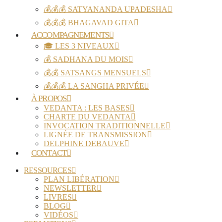
💰💰💰 SATYANANDA UPADESHA
💰💰💰 BHAGAVAD GITA
ACCOMPAGNEMENTS
🎓 LES 3 NIVEAUX
💰 SADHANA DU MOIS
💰💰 SATSANGS MENSUELS
💰💰💰 LA SANGHA PRIVÉE
À PROPOS
VEDANTA : LES BASES
CHARTE DU VEDANTA
INVOCATION TRADITIONNELLE
LIGNÉE DE TRANSMISSION
DELPHINE DEBAUVE
CONTACT
RESSOURCES
PLAN LIBÉRATION
NEWSLETTER
LIVRES
BLOG
VIDÉOS