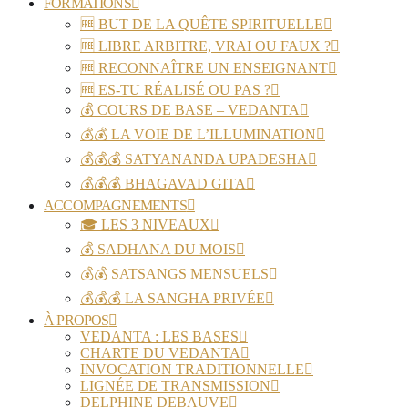
FORMATIONS
🆓 BUT DE LA QUÊTE SPIRITUELLE
🆓 LIBRE ARBITRE, VRAI OU FAUX ?
🆓 RECONNAÎTRE UN ENSEIGNANT
🆓 ES-TU RÉALISÉ OU PAS ?
💰 COURS DE BASE – VEDANTA
💰💰 LA VOIE DE L’ILLUMINATION
💰💰💰 SATYANANDA UPADESHA
💰💰💰 BHAGAVAD GITA
ACCOMPAGNEMENTS
🎓 LES 3 NIVEAUX
💰 SADHANA DU MOIS
💰💰 SATSANGS MENSUELS
💰💰💰 LA SANGHA PRIVÉE
À PROPOS
VEDANTA : LES BASES
CHARTE DU VEDANTA
INVOCATION TRADITIONNELLE
LIGNÉE DE TRANSMISSION
DELPHINE DEBAUVE