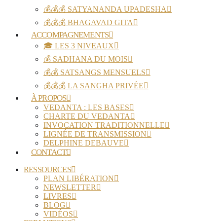
💰💰💰 SATYANANDA UPADESHA
💰💰💰 BHAGAVAD GITA
ACCOMPAGNEMENTS
🎓 LES 3 NIVEAUX
💰 SADHANA DU MOIS
💰💰 SATSANGS MENSUELS
💰💰💰 LA SANGHA PRIVÉE
À PROPOS
VEDANTA : LES BASES
CHARTE DU VEDANTA
INVOCATION TRADITIONNELLE
LIGNÉE DE TRANSMISSION
DELPHINE DEBAUVE
CONTACT
RESSOURCES
PLAN LIBÉRATION
NEWSLETTER
LIVRES
BLOG
VIDÉOS