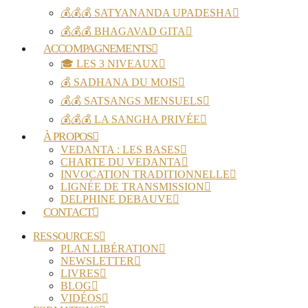
💰💰💰 SATYANANDA UPADESHA
💰💰💰 BHAGAVAD GITA
ACCOMPAGNEMENTS
🎓 LES 3 NIVEAUX
💰 SADHANA DU MOIS
💰💰 SATSANGS MENSUELS
💰💰💰 LA SANGHA PRIVÉE
À PROPOS
VEDANTA : LES BASES
CHARTE DU VEDANTA
INVOCATION TRADITIONNELLE
LIGNÉE DE TRANSMISSION
DELPHINE DEBAUVE
CONTACT
RESSOURCES
PLAN LIBÉRATION
NEWSLETTER
LIVRES
BLOG
VIDÉOS