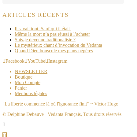
ARTICLES RÉCENTS
Il savait tout. Sauf qui il était.
Même la mort n’a pas réussi à l’acheter
Suis-je devenue traditionaliste ?
Le mystérieux chant d’invocation du Vedanta
Quand Dieu bouscule mes plans pépères
Facebook
YouTube
Instagram
NEWSLETTER
Boutique
Mon Compte
Panier
Mentions légales
"La liberté commence là où l'ignorance finit" ~ Victor Hugo
© Delphine Debauve - Vedanta Français, Tous droits réservés.