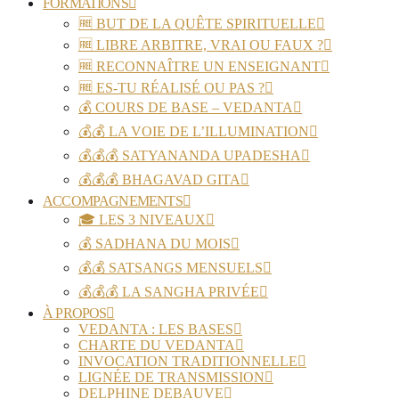
FORMATIONS
🆓 BUT DE LA QUÊTE SPIRITUELLE
🆓 LIBRE ARBITRE, VRAI OU FAUX ?
🆓 RECONNAÎTRE UN ENSEIGNANT
🆓 ES-TU RÉALISÉ OU PAS ?
💰 COURS DE BASE – VEDANTA
💰💰 LA VOIE DE L’ILLUMINATION
💰💰💰 SATYANANDA UPADESHA
💰💰💰 BHAGAVAD GITA
ACCOMPAGNEMENTS
🎓 LES 3 NIVEAUX
💰 SADHANA DU MOIS
💰💰 SATSANGS MENSUELS
💰💰💰 LA SANGHA PRIVÉE
À PROPOS
VEDANTA : LES BASES
CHARTE DU VEDANTA
INVOCATION TRADITIONNELLE
LIGNÉE DE TRANSMISSION
DELPHINE DEBAUVE