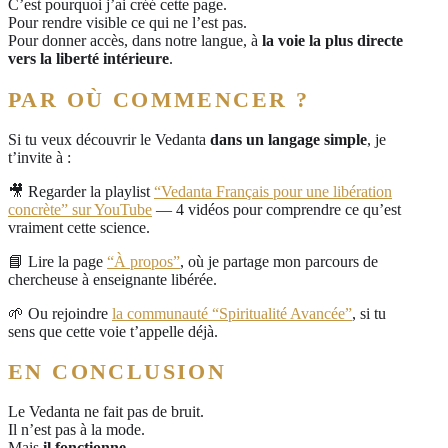
C’est pourquoi j’ai créé cette page.
Pour rendre visible ce qui ne l’est pas.
Pour donner accès, dans notre langue, à
la voie la plus directe
vers la liberté intérieure
.
PAR OÙ COMMENCER ?
Si tu veux découvrir le Vedanta
dans un langage simple
, je
t’invite à :
🎥 Regarder la playlist
“Vedanta Français pour une libération
concrète” sur YouTube
— 4 vidéos pour comprendre ce qu’est
vraiment cette science.
📘 Lire la page
“À propos”
, où je partage mon parcours de
chercheuse à enseignante libérée.
🌱 Ou rejoindre
la communauté “Spiritualité Avancée”
, si tu
sens que cette voie t’appelle déjà.
EN CONCLUSION
Le Vedanta ne fait pas de bruit.
Il n’est pas à la mode.
Mais
il fonctionne
.