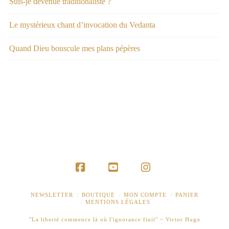
Suis-je devenue traditionaliste ?
Le mystérieux chant d’invocation du Vedanta
Quand Dieu bouscule mes plans pépères
Facebook
YouTube
Instagram
NEWSLETTER
BOUTIQUE
MON COMPTE
PANIER
MENTIONS LÉGALES
"La liberté commence là où l'ignorance finit" ~ Victor Hugo