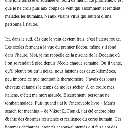
une jolie terrasse ensoleillée en bord de mer… Le problème, c’est
que je ne crois plus aux coups de vent qui assomment et rendent
malades les humains. Ni aux vilains virus qui sautent d’une
personne à l’autre.
Ici, dans le sud, dès que le vent devient frais, c’est l’alerte rouge.
Les écoles ferment à la vue du premier flocon, même s’il fond
dans l’heure. Moi, je me rappelle de la piscine de la Dodaine où
l’on se rendait à pied depuis l’école chaque semaine. Qu’il vente,
qu’il pleuve ou qu’il neige, nous faisions ces deux kilomètres,
peu importe ce que montrait le thermomètre. J’avais des longs
cheveux et jamais le temps de me les sécher. À en croire mes
italiens, c’était ma mort assurée. Bizarrement, personne ne
tombait malade. Puis, quand j’ai lu l’incroyable livre « Man’s
search for meaning » de Viktor E. Frankl, j’ai été encore plus
ébahie des énormes résistance et résilience du corps humain. Ces
hommes décharnés, éreintés et sous-alimentés qui faisaient des