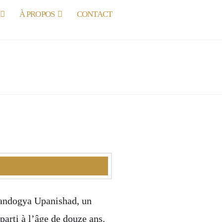
À PROPOS
CONTACT
andogya Upanishad, un
arti à l’âge de douze ans.