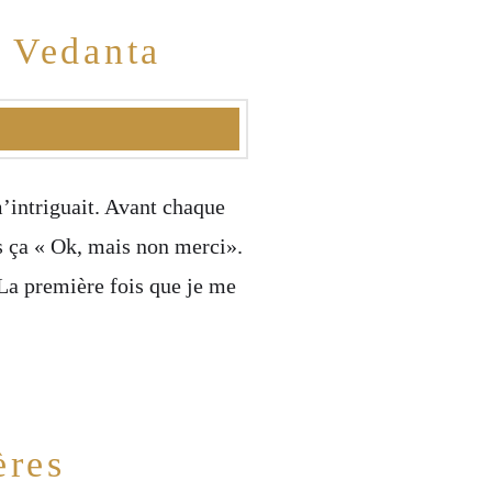
u Vedanta
m’intriguait. Avant chaque
s ça « Ok, mais non merci».
 La première fois que je me
ères